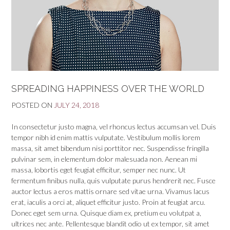
SPREADING HAPPINESS OVER THE WORLD
POSTED ON
JULY 24, 2018
In consectetur justo magna, vel rhoncus lectus accumsan vel. Duis
tempor nibh id enim mattis vulputate. Vestibulum mollis lorem
massa, sit amet bibendum nisi porttitor nec. Suspendisse fringilla
pulvinar sem, in elementum dolor malesuada non. Aenean mi
massa, lobortis eget feugiat efficitur, semper nec nunc. Ut
fermentum finibus nulla, quis vulputate purus hendrerit nec. Fusce
auctor lectus a eros mattis ornare sed vitae urna. Vivamus lacus
erat, iaculis a orci at, aliquet efficitur justo. Proin at feugiat arcu.
Donec eget sem urna. Quisque diam ex, pretium eu volutpat a,
ultrices nec ante. Pellentesque blandit odio ut ex tempor, sit amet