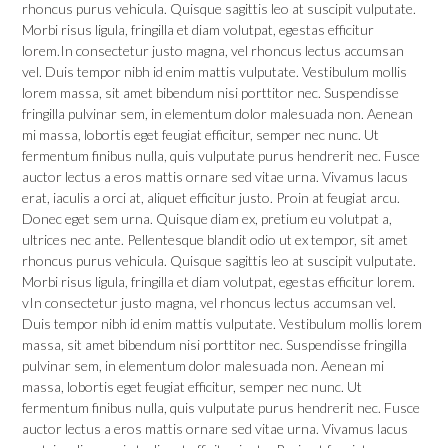
rhoncus purus vehicula. Quisque sagittis leo at suscipit vulputate.
Morbi risus ligula, fringilla et diam volutpat, egestas efficitur
lorem.In consectetur justo magna, vel rhoncus lectus accumsan
vel. Duis tempor nibh id enim mattis vulputate. Vestibulum mollis
lorem massa, sit amet bibendum nisi porttitor nec. Suspendisse
fringilla pulvinar sem, in elementum dolor malesuada non. Aenean
mi massa, lobortis eget feugiat efficitur, semper nec nunc. Ut
fermentum finibus nulla, quis vulputate purus hendrerit nec. Fusce
auctor lectus a eros mattis ornare sed vitae urna. Vivamus lacus
erat, iaculis a orci at, aliquet efficitur justo. Proin at feugiat arcu.
Donec eget sem urna. Quisque diam ex, pretium eu volutpat a,
ultrices nec ante. Pellentesque blandit odio ut ex tempor, sit amet
rhoncus purus vehicula. Quisque sagittis leo at suscipit vulputate.
Morbi risus ligula, fringilla et diam volutpat, egestas efficitur lorem.
vIn consectetur justo magna, vel rhoncus lectus accumsan vel.
Duis tempor nibh id enim mattis vulputate. Vestibulum mollis lorem
massa, sit amet bibendum nisi porttitor nec. Suspendisse fringilla
pulvinar sem, in elementum dolor malesuada non. Aenean mi
massa, lobortis eget feugiat efficitur, semper nec nunc. Ut
fermentum finibus nulla, quis vulputate purus hendrerit nec. Fusce
auctor lectus a eros mattis ornare sed vitae urna. Vivamus lacus