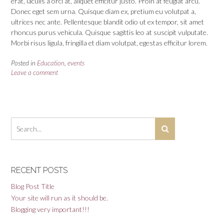
erat, iaculis a orci at, aliquet efficitur justo. Proin at feugiat arcu.
Donec eget sem urna. Quisque diam ex, pretium eu volutpat a,
ultrices nec ante. Pellentesque blandit odio ut ex tempor, sit amet
rhoncus purus vehicula. Quisque sagittis leo at suscipit vulputate.
Morbi risus ligula, fringilla et diam volutpat, egestas efficitur lorem.
Posted in
Education
,
events
Leave a comment
RECENT POSTS
Blog Post Title
Your site will run as it should be.
Blogging very important!!!