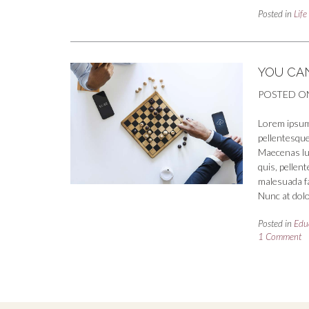
Posted in
Life
YOU CA
POSTED O
Lorem ipsum 
pellentesque
Maecenas luct
quis, pellen
malesuada fa
Nunc at dolo
Posted in
Edu
1 Comment