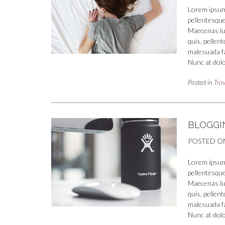
Lorem ipsum 
pellentesque
Maecenas luct
quis, pellen
malesuada fa
Nunc at dolo
Posted in
Trav
BLOGGIN
POSTED O
Lorem ipsum 
pellentesque
Maecenas luct
quis, pellen
malesuada fa
Nunc at dolo