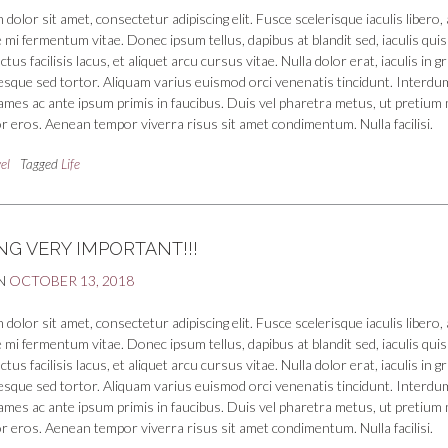
dolor sit amet, consectetur adipiscing elit. Fusce scelerisque iaculis libero, 
 mi fermentum vitae. Donec ipsum tellus, dapibus at blandit sed, iaculis quis
us facilisis lacus, et aliquet arcu cursus vitae. Nulla dolor erat, iaculis in g
tesque sed tortor. Aliquam varius euismod orci venenatis tincidunt. Interdu
mes ac ante ipsum primis in faucibus. Duis vel pharetra metus, ut pretium 
r eros. Aenean tempor viverra risus sit amet condimentum. Nulla facilisi.
el
Tagged
Life
G VERY IMPORTANT!!!
N
OCTOBER 13, 2018
dolor sit amet, consectetur adipiscing elit. Fusce scelerisque iaculis libero, 
 mi fermentum vitae. Donec ipsum tellus, dapibus at blandit sed, iaculis quis
us facilisis lacus, et aliquet arcu cursus vitae. Nulla dolor erat, iaculis in g
tesque sed tortor. Aliquam varius euismod orci venenatis tincidunt. Interdu
mes ac ante ipsum primis in faucibus. Duis vel pharetra metus, ut pretium 
r eros. Aenean tempor viverra risus sit amet condimentum. Nulla facilisi.