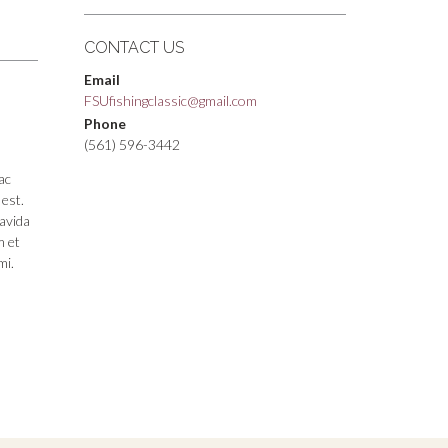
CONTACT US
Email
FSUfishingclassic@gmail.com
Phone
(561) 596-3442
ac
 est.
ravida
m et
mi.