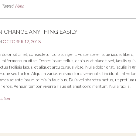
Tagged
World
N CHANGE ANYTHING EASILY
N
OCTOBER 12, 2018
dolor sit amet, consectetur adipiscing elit. Fusce scelerisque iaculis libero, 
 mi fermentum vitae. Donec ipsum tellus, dapibus at blandit sed, iaculis quis
us facilisis lacus, et aliquet arcu cursus vitae. Nulla dolor erat, iaculis in g
tesque sed tortor. Aliquam varius euismod orci venenatis tincidunt. Interdu
mes ac ante ipsum primis in faucibus. Duis vel pharetra metus, ut pretium 
r eros. Aenean tempor viverra risus sit amet condimentum. Nulla facilisi.
cation