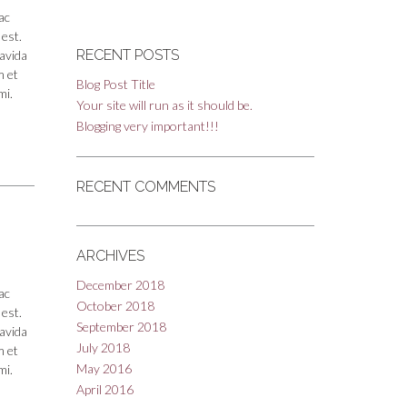
ac
 est.
RECENT POSTS
ravida
m et
Blog Post Title
mi.
Your site will run as it should be.
Blogging very important!!!
RECENT COMMENTS
ARCHIVES
December 2018
ac
October 2018
 est.
September 2018
ravida
July 2018
m et
May 2016
mi.
April 2016