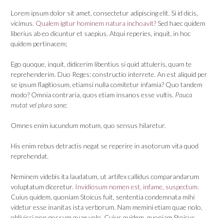
Lorem ipsum dolor sit amet, consectetur adipiscing elit. Si id dicis,
vicimus.
Qualem igitur hominem natura inchoavit?
Sed haec quidem
liberius ab eo dicuntur et saepius. Atqui reperies, inquit, in hoc
quidem pertinacem;
Ego quoque, inquit, didicerim libentius si quid attuleris, quam te
reprehenderim. Duo Reges: constructio interrete. An est aliquid per
se ipsum flagitiosum, etiamsi nulla comitetur infamia? Quo tandem
modo? Omnia contraria, quos etiam insanos esse vultis.
Pauca
mutat vel plura sane;
Omnes enim iucundum motum, quo sensus hilaretur.
His enim rebus detractis negat se reperire in asotorum vita quod
reprehendat.
Neminem videbis ita laudatum, ut artifex callidus comparandarum
voluptatum diceretur.
Invidiosum nomen est, infame, suspectum.
Cuius quidem, quoniam Stoicus fuit, sententia condemnata mihi
videtur esse inanitas ista verborum. Nam memini etiam quae nolo,
oblivisci non possum quae volo. Cuius quidem, quoniam Stoicus